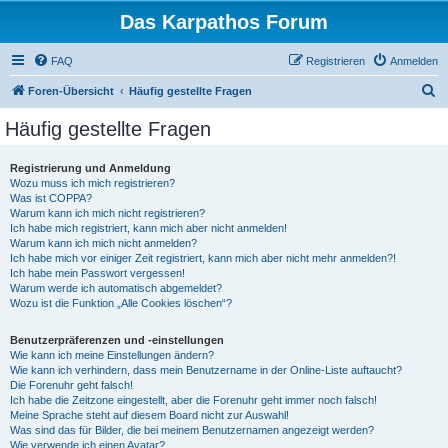
Das Karpathos Forum
FAQ
Registrieren
Anmelden
S
Foren-Übersicht
Häufig gestellte Fragen
u
Häufig gestellte Fragen
c
h
Registrierung und Anmeldung
Wozu muss ich mich registrieren?
e
Was ist COPPA?
Warum kann ich mich nicht registrieren?
Ich habe mich registriert, kann mich aber nicht anmelden!
Warum kann ich mich nicht anmelden?
Ich habe mich vor einiger Zeit registriert, kann mich aber nicht mehr anmelden?!
Ich habe mein Passwort vergessen!
Warum werde ich automatisch abgemeldet?
Wozu ist die Funktion „Alle Cookies löschen“?
Benutzerpräferenzen und -einstellungen
Wie kann ich meine Einstellungen ändern?
Wie kann ich verhindern, dass mein Benutzername in der Online-Liste auftaucht?
Die Forenuhr geht falsch!
Ich habe die Zeitzone eingestellt, aber die Forenuhr geht immer noch falsch!
Meine Sprache steht auf diesem Board nicht zur Auswahl!
Was sind das für Bilder, die bei meinem Benutzernamen angezeigt werden?
Wie verwende ich einen Avatar?