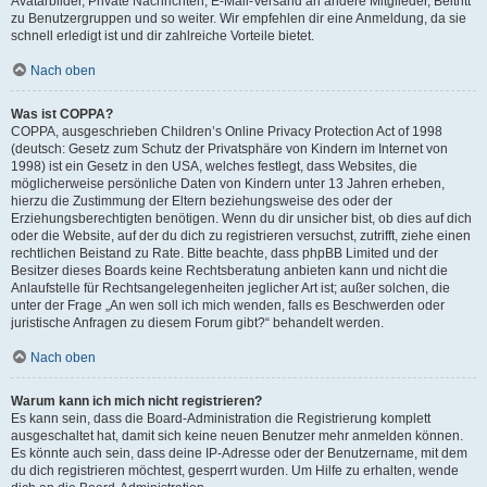
Avatarbilder, Private Nachrichten, E-Mail-Versand an andere Mitglieder, Beitritt
zu Benutzergruppen und so weiter. Wir empfehlen dir eine Anmeldung, da sie
schnell erledigt ist und dir zahlreiche Vorteile bietet.
Nach oben
Was ist COPPA?
COPPA, ausgeschrieben Children’s Online Privacy Protection Act of 1998
(deutsch: Gesetz zum Schutz der Privatsphäre von Kindern im Internet von
1998) ist ein Gesetz in den USA, welches festlegt, dass Websites, die
möglicherweise persönliche Daten von Kindern unter 13 Jahren erheben,
hierzu die Zustimmung der Eltern beziehungsweise des oder der
Erziehungsberechtigten benötigen. Wenn du dir unsicher bist, ob dies auf dich
oder die Website, auf der du dich zu registrieren versuchst, zutrifft, ziehe einen
rechtlichen Beistand zu Rate. Bitte beachte, dass phpBB Limited und der
Besitzer dieses Boards keine Rechtsberatung anbieten kann und nicht die
Anlaufstelle für Rechtsangelegenheiten jeglicher Art ist; außer solchen, die
unter der Frage „An wen soll ich mich wenden, falls es Beschwerden oder
juristische Anfragen zu diesem Forum gibt?“ behandelt werden.
Nach oben
Warum kann ich mich nicht registrieren?
Es kann sein, dass die Board-Administration die Registrierung komplett
ausgeschaltet hat, damit sich keine neuen Benutzer mehr anmelden können.
Es könnte auch sein, dass deine IP-Adresse oder der Benutzername, mit dem
du dich registrieren möchtest, gesperrt wurden. Um Hilfe zu erhalten, wende