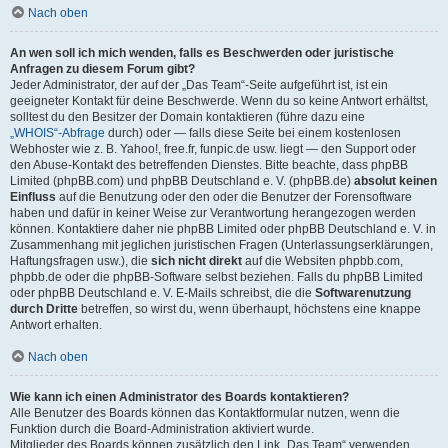
Nach oben
An wen soll ich mich wenden, falls es Beschwerden oder juristische
Anfragen zu diesem Forum gibt?
Jeder Administrator, der auf der „Das Team“-Seite aufgeführt ist, ist ein
geeigneter Kontakt für deine Beschwerde. Wenn du so keine Antwort erhältst,
solltest du den Besitzer der Domain kontaktieren (führe dazu eine
„WHOIS“-Abfrage
durch) oder — falls diese Seite bei einem kostenlosen
Webhoster wie z. B. Yahoo!, free.fr, funpic.de usw. liegt — den Support oder
den Abuse-Kontakt des betreffenden Dienstes. Bitte beachte, dass phpBB
Limited (phpBB.com) und phpBB Deutschland e. V. (phpBB.de)
absolut keinen
Einfluss
auf die Benutzung oder den oder die Benutzer der Forensoftware
haben und dafür in keiner Weise zur Verantwortung herangezogen werden
können. Kontaktiere daher nie phpBB Limited oder phpBB Deutschland e. V. in
Zusammenhang mit jeglichen juristischen Fragen (Unterlassungserklärungen,
Haftungsfragen usw.), die
sich nicht direkt
auf die Websiten phpbb.com,
phpbb.de oder die phpBB-Software selbst beziehen. Falls du phpBB Limited
oder phpBB Deutschland e. V. E-Mails schreibst, die die
Softwarenutzung
durch Dritte
betreffen, so wirst du, wenn überhaupt, höchstens eine knappe
Antwort erhalten.
Nach oben
Wie kann ich einen Administrator des Boards kontaktieren?
Alle Benutzer des Boards können das Kontaktformular nutzen, wenn die
Funktion durch die Board-Administration aktiviert wurde.
Mitglieder des Boards können zusätzlich den Link „Das Team“ verwenden.