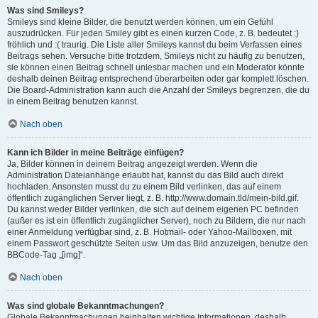
Was sind Smileys?
Smileys sind kleine Bilder, die benutzt werden können, um ein Gefühl
auszudrücken. Für jeden Smiley gibt es einen kurzen Code, z. B. bedeutet :)
fröhlich und :( traurig. Die Liste aller Smileys kannst du beim Verfassen eines
Beitrags sehen. Versuche bitte trotzdem, Smileys nicht zu häufig zu benutzen,
sie können einen Beitrag schnell unlesbar machen und ein Moderator könnte
deshalb deinen Beitrag entsprechend überarbeiten oder gar komplett löschen.
Die Board-Administration kann auch die Anzahl der Smileys begrenzen, die du
in einem Beitrag benutzen kannst.
Nach oben
Kann ich Bilder in meine Beiträge einfügen?
Ja, Bilder können in deinem Beitrag angezeigt werden. Wenn die
Administration Dateianhänge erlaubt hat, kannst du das Bild auch direkt
hochladen. Ansonsten musst du zu einem Bild verlinken, das auf einem
öffentlich zugänglichen Server liegt, z. B. http://www.domain.tld/mein-bild.gif.
Du kannst weder Bilder verlinken, die sich auf deinem eigenen PC befinden
(außer es ist ein öffentlich zugänglicher Server), noch zu Bildern, die nur nach
einer Anmeldung verfügbar sind, z. B. Hotmail- oder Yahoo-Mailboxen, mit
einem Passwort geschützte Seiten usw. Um das Bild anzuzeigen, benutze den
BBCode-Tag „[img]“.
Nach oben
Was sind globale Bekanntmachungen?
Globale Bekanntmachungen beinhalten wichtige Informationen, deshalb