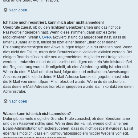
dich an die Board-Administration.
Nach oben
Ich habe mich registriert, kann mich aber nicht anmelden!
Überprüfe zuerst, ob du den richtigen Benutzernamen und das richtige
Passwort eingegeben hast. Wenn diese stimmen, dann gibt es zwei
Möglichkeiten. Wenn
COPPA
aktiviert ist und du angegeben hast, dass du
unter 13 Jahre alt bist, musst du bzw. einer deiner Eltern oder deiner
Erziehungsberechtigten den Anweisungen folgen, die du erhalten hast. Wenn
dies nicht der Fall ist, muss dein Benutzerkonto vielleicht aktiviert werden. Bei
einigen Boards müssen alle neu angemeldeten Mitglieder erst freigeschaltet
werden – entweder musst du dies selbst erledigen oder ein Administrator. Bei
der Registrierung wurde dir mitgeteilt, ob eine Aktivierung nötig ist oder nicht.
Wenn du eine E-Mail erhalten hast, folge den dort enthaltenen Anweisungen.
Ansonsten prüfe, ob du deine E-Mail-Adresse korrekt eingegeben hast oder
die E-Mail von einem Spam-Filter blockiert wurde. Wenn du dir sicher bist,
dass deine E-Mail-Adresse korrekt eingegeben wurde, dann kontaktiere einen
Administrator.
Nach oben
Warum kann ich mich nicht anmelden?
Dafür gibt es viele mögliche Gründe. Prüfe zunächst, ob dein Benutzername
und dein Passwort richtig sind. Wenn dies der Fall ist, wende dich an einen
Board-Administrator, um sicherzugehen, dass du nicht gesperrt wurdest. Es ist
ebenfalls möglich, dass ein Konfigurationsproblem mit der Website vorliegt,