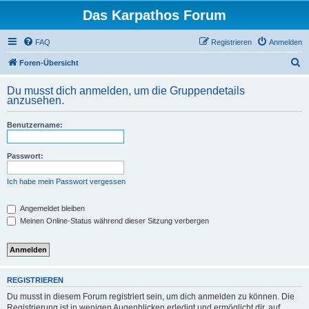
Das Karpathos Forum
FAQ
Registrieren
Anmelden
S
Foren-Übersicht
u
Du musst dich anmelden, um die Gruppendetails
c
anzusehen.
h
Benutzername:
e
Passwort:
Ich habe mein Passwort vergessen
Angemeldet bleiben
Meinen Online-Status während dieser Sitzung verbergen
REGISTRIEREN
Du musst in diesem Forum registriert sein, um dich anmelden zu können. Die
Registrierung ist in wenigen Augenblicken erledigt und ermöglicht dir, auf