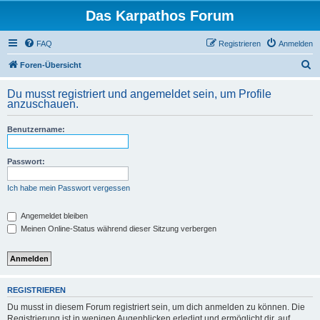
Das Karpathos Forum
FAQ
Registrieren
Anmelden
S
Foren-Übersicht
u
Du musst registriert und angemeldet sein, um Profile
c
anzuschauen.
h
Benutzername:
e
Passwort:
Ich habe mein Passwort vergessen
Angemeldet bleiben
Meinen Online-Status während dieser Sitzung verbergen
REGISTRIEREN
Du musst in diesem Forum registriert sein, um dich anmelden zu können. Die
Registrierung ist in wenigen Augenblicken erledigt und ermöglicht dir, auf