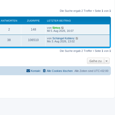
Die Suche ergab 2 Treffer • Seite
1
von
1
ANTWORTEN
ZUGRIFFE
LETZTER BEITRAG
L
von
Sirtos
A
Z
2
148
e
Mi 5. Aug 2026, 16:07
t
n
u
z
L
von
Schängel Koblenz
A
Z
38
106510
t
e
Mo 3. Aug 2026, 13:02
t
g
e
t
r
n
u
z
w
r
B
t
Die Suche ergab 2 Treffer • Seite
1
von
1
e
t
g
e
i
o
i
r
t
w
r
B
Gehe zu
r
r
f
e
a
i
o
i
g
t
t
f
Kontakt
Alle Cookies löschen
Alle Zeiten sind
UTC+02:00
r
r
f
a
e
e
g
t
f
n
e
e
n