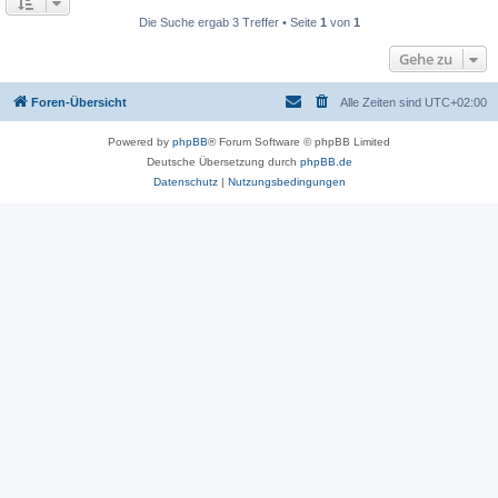
Die Suche ergab 3 Treffer • Seite
1
von
1
Gehe zu
Foren-Übersicht
Alle Zeiten sind
UTC+02:00
Powered by
phpBB
® Forum Software © phpBB Limited
Deutsche Übersetzung durch
phpBB.de
Datenschutz
|
Nutzungsbedingungen