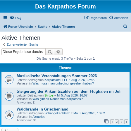
Das Karpathos Forum
FAQ
Registrieren
Anmelden
S
Foren-Übersicht
Suche
Aktive Themen
u
Aktive Themen
c
Zur erweiterten Suche
h
Suche
Erweiterte Suche
e
Die Suche ergab 3 Treffer • Seite
1
von
1
Themen
Musikalische Veranstaltungen Sommer 2026
Letzter Beitrag von
Karpathiote
«
Fr 7. Aug 2026, 22:45
Verfasst in
Was muss man unbedingt gesehen haben?
Steigerung der Ankunftszahlen auf dem Flughafen im Juli
Letzter Beitrag von
Sirtos
«
Mi 5. Aug 2026, 16:07
Verfasst in
Was gibt es Neues von Karpathos?
Antworten:
2
Waldbrände in Griechenland
Letzter Beitrag von
Schängel Koblenz
«
Mo 3. Aug 2026, 13:02
Verfasst in
Aktuelles
Antworten:
38
1
2
3
4