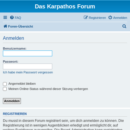
Das Karpathos Forum
FAQ
Registrieren
Anmelden
S
Foren-Übersicht
u
Anmelden
c
h
Benutzername:
e
Passwort:
Ich habe mein Passwort vergessen
Angemeldet bleiben
Meinen Online-Status während dieser Sitzung verbergen
REGISTRIEREN
Du musst in diesem Forum registriert sein, um dich anmelden zu können. Die
Registrierung ist in wenigen Augenblicken erledigt und ermöglicht dir, auf
weitere Funktionen zuzugreifen. Die Board-Administration kann registrierten