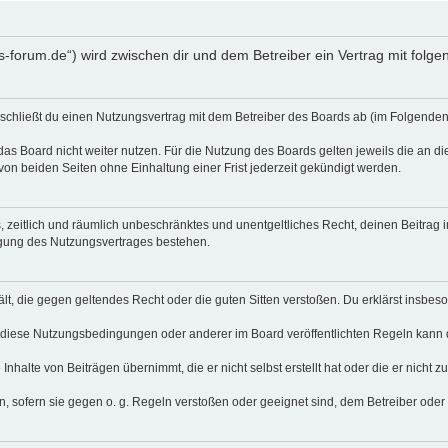
s-forum.de“) wird zwischen dir und dem Betreiber ein Vertrag mit fol
 schließt du einen Nutzungsvertrag mit dem Betreiber des Boards ab (im Folgenden
as Board nicht weiter nutzen. Für die Nutzung des Boards gelten jeweils die an di
on beiden Seiten ohne Einhaltung einer Frist jederzeit gekündigt werden.
hes, zeitlich und räumlich unbeschränktes und unentgeltliches Recht, deinen Beitra
igung des Nutzungsvertrages bestehen.
thält, die gegen geltendes Recht oder die guten Sitten verstoßen. Du erklärst insbe
 diese Nutzungsbedingungen oder anderer im Board veröffentlichten Regeln kann 
Inhalte von Beiträgen übernimmt, die er nicht selbst erstellt hat oder die er nicht
n, sofern sie gegen o. g. Regeln verstoßen oder geeignet sind, dem Betreiber ode