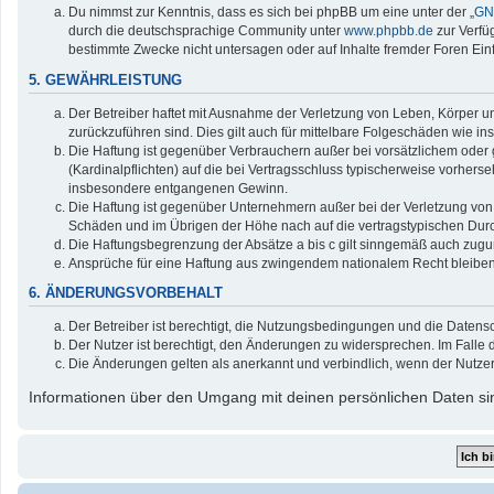
Du nimmst zur Kenntnis, dass es sich bei phpBB um eine unter der „
GNU
durch die deutschsprachige Community unter
www.phpbb.de
zur Verfü
bestimmte Zwecke nicht untersagen oder auf Inhalte fremder Foren Ei
5. GEWÄHRLEISTUNG
Der Betreiber haftet mit Ausnahme der Verletzung von Leben, Körper und
zurückzuführen sind. Dies gilt auch für mittelbare Folgeschäden wie
Die Haftung ist gegenüber Verbrauchern außer bei vorsätzlichem oder 
(Kardinalpflichten) auf die bei Vertragsschluss typischerweise vorher
insbesondere entgangenen Gewinn.
Die Haftung ist gegenüber Unternehmern außer bei der Verletzung von 
Schäden und im Übrigen der Höhe nach auf die vertragstypischen Durc
Die Haftungsbegrenzung der Absätze a bis c gilt sinngemäß auch zuguns
Ansprüche für eine Haftung aus zwingendem nationalem Recht bleiben
6. ÄNDERUNGSVORBEHALT
Der Betreiber ist berechtigt, die Nutzungsbedingungen und die Datensc
Der Nutzer ist berechtigt, den Änderungen zu widersprechen. Im Falle 
Die Änderungen gelten als anerkannt und verbindlich, wenn der Nutze
Informationen über den Umgang mit deinen persönlichen Daten sin