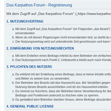
Das Karpathos Forum - Registrierung
Mit dem Zugriff auf „Das Karpathos Forum“ („https://www.karpatho
1. NUTZUNGSVERTRAG
Mit dem Zugriff auf „Das Karpathos Forum“ (im Folgenden „das Board“)
einverstanden.
Wenn du mit diesen Regelungen nicht einverstanden bist, so darfst du d
Der Nutzungsvertrag wird auf unbestimmte Zeit geschlossen und kann v
2. EINRÄUMUNG VON NUTZUNGSRECHTEN
Mit dem Erstellen eines Beitrags erteilst du dem Betreiber ein einfac
Das Nutzungsrecht nach Punkt 2, Unterpunkt a bleibt auch nach Künd
3. PFLICHTEN DES NUTZERS
Du erklärst mit der Erstellung eines Beitrags, dass er keine Inhalte en
und Bilder zu setzen bzw. zu verwenden.
Der Betreiber des Boards übt das Hausrecht aus. Bei Verstößen gegen
Nutzung dieses Boards ausschließen und dir ein Hausverbot erteilen.
Du nimmst zur Kenntnis, dass der Betreiber keine Verantwortung für die 
Beiträge und Funktionen jederzeit zu löschen oder zu sperren.
Du gestattest dem Betreiber darüber hinaus, deine Beiträge abzuänder
4. GENERAL PUBLIC LICENSE