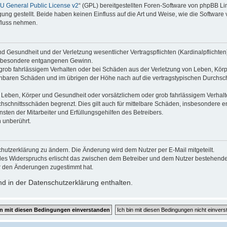
 General Public License v2
“ (GPL) bereitgestellten Foren-Software von phpBB Lim
gung gestellt. Beide haben keinen Einfluss auf die Art und Weise, wie die Softwar
nfluss nehmen.
 Gesundheit und der Verletzung wesentlicher Vertragspflichten (Kardinalpflichten) 
 insbesondere entgangenen Gewinn.
grob fahrlässigem Verhalten oder bei Schäden aus der Verletzung von Leben, Körp
sehbaren Schäden und im übrigen der Höhe nach auf die vertragstypischen Durchsch
Leben, Körper und Gesundheit oder vorsätzlichem oder grob fahrlässigem Verhalte
hschnittsschäden begrenzt. Dies gilt auch für mittelbare Schäden, insbesondere
ten der Mitarbeiter und Erfüllungsgehilfen des Betreibers.
 unberührt.
hutzerklärung zu ändern. Die Änderung wird dem Nutzer per E-Mail mitgeteilt.
des Widerspruchs erlischt das zwischen dem Betreiber und dem Nutzer bestehende V
r den Änderungen zugestimmt hat.
d in der Datenschutzerklärung enthalten.