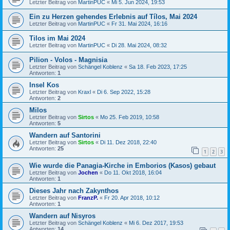
Letzter Beitrag von
MartinPUC
«
Mi 5. Jun 2024, 19:53
Ein zu Herzen gehendes Erlebnis auf Tílos, Mai 2024
Letzter Beitrag von
MartinPUC
«
Fr 31. Mai 2024, 16:16
Tilos im Mai 2024
Letzter Beitrag von
MartinPUC
«
Di 28. Mai 2024, 08:32
Pilion - Volos - Magnisia
Letzter Beitrag von
Schängel Koblenz
«
Sa 18. Feb 2023, 17:25
Antworten:
1
Insel Kos
Letzter Beitrag von
Kraxl
«
Di 6. Sep 2022, 15:28
Antworten:
2
Milos
Letzter Beitrag von
Sirtos
«
Mo 25. Feb 2019, 10:58
Antworten:
5
Wandern auf Santorini
Letzter Beitrag von
Sirtos
«
Di 11. Dez 2018, 22:40
Antworten:
25
1
2
3
Wie wurde die Panagia-Kirche in Emborios (Kasos) gebaut
Letzter Beitrag von
Jochen
«
Do 11. Okt 2018, 16:04
Antworten:
1
Dieses Jahr nach Zakynthos
Letzter Beitrag von
FranzP.
«
Fr 20. Apr 2018, 10:12
Antworten:
1
Wandern auf Nisyros
Letzter Beitrag von
Schängel Koblenz
«
Mi 6. Dez 2017, 19:53
Antworten:
14