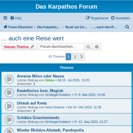
Das Karpathos Forum
FAQ
Registrieren
Anmelden
S
Foren-Übersicht
Das Karpathos Forum
Rund um Griechenland - und das Mittelmeer
... auch eine Reise wert
u
... auch eine Reise wert
c
Suche
Erweiterte Suche
Neues Thema
h
e
1
2
Nächste
45 Themen
Themen
Anreise Milos oder Naxos
Letzter Beitrag von
Sirtos
«
Mi 15. Jul 2026, 19:20
Antworten:
1
Kastellorizo bzw. Megisti
Letzter Beitrag von
Schängel Koblenz
«
Fr 8. Mai 2026, 14:06
Urlaub auf Kreta
Letzter Beitrag von
more Greece
«
Do 24. Okt 2024, 11:36
Antworten:
9
Schätze Griechenlands
Letzter Beitrag von
Schängel Koblenz
«
Fr 13. Sep 2024, 13:27
Wieder Rhódos-Altstadt, Pandopolía