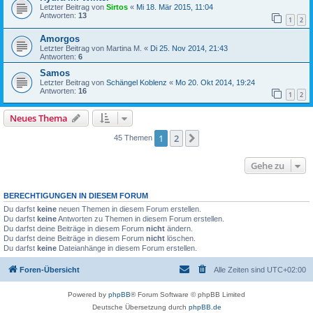
Letzter Beitrag von
Sirtos
«
Mi 18. Mär 2015, 11:04
Antworten:
13
1
2
Amorgos
Letzter Beitrag von
Martina M.
«
Di 25. Nov 2014, 21:43
Antworten:
6
Samos
Letzter Beitrag von
Schängel Koblenz
«
Mo 20. Okt 2014, 19:24
Antworten:
16
1
2
Neues Thema
1
2
Nächste
45 Themen
Gehe zu
BERECHTIGUNGEN IN DIESEM FORUM
Du darfst
keine
neuen Themen in diesem Forum erstellen.
Du darfst
keine
Antworten zu Themen in diesem Forum erstellen.
Du darfst deine Beiträge in diesem Forum
nicht
ändern.
Du darfst deine Beiträge in diesem Forum
nicht
löschen.
Du darfst
keine
Dateianhänge in diesem Forum erstellen.
Foren-Übersicht
Alle Zeiten sind
UTC+02:00
Powered by
phpBB
® Forum Software © phpBB Limited
Deutsche Übersetzung durch
phpBB.de