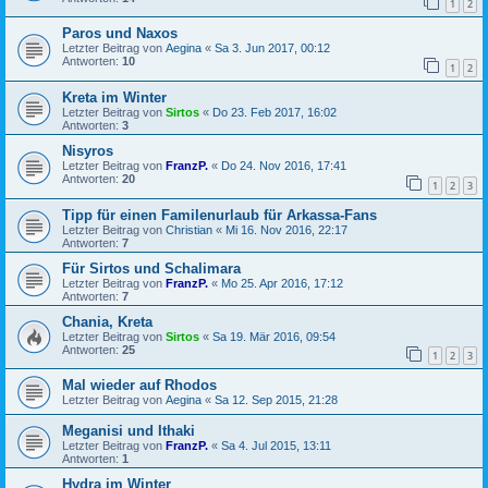
1
2
Paros und Naxos
Letzter Beitrag von
Aegina
«
Sa 3. Jun 2017, 00:12
Antworten:
10
1
2
Kreta im Winter
Letzter Beitrag von
Sirtos
«
Do 23. Feb 2017, 16:02
Antworten:
3
Nisyros
Letzter Beitrag von
FranzP.
«
Do 24. Nov 2016, 17:41
Antworten:
20
1
2
3
Tipp für einen Familenurlaub für Arkassa-Fans
Letzter Beitrag von
Christian
«
Mi 16. Nov 2016, 22:17
Antworten:
7
Für Sirtos und Schalimara
Letzter Beitrag von
FranzP.
«
Mo 25. Apr 2016, 17:12
Antworten:
7
Chania, Kreta
Letzter Beitrag von
Sirtos
«
Sa 19. Mär 2016, 09:54
Antworten:
25
1
2
3
Mal wieder auf Rhodos
Letzter Beitrag von
Aegina
«
Sa 12. Sep 2015, 21:28
Meganisi und Ithaki
Letzter Beitrag von
FranzP.
«
Sa 4. Jul 2015, 13:11
Antworten:
1
Hydra im Winter