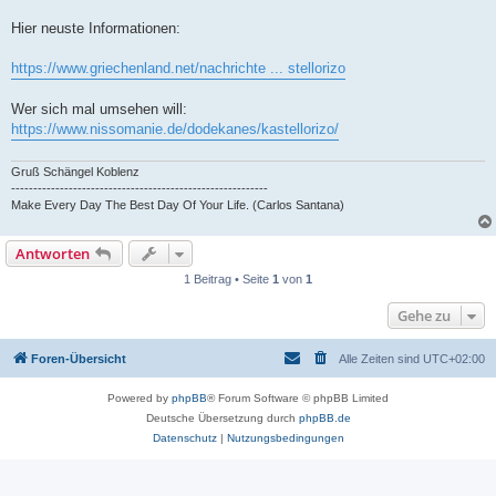
Hier neuste Informationen:
https://www.griechenland.net/nachrichte ... stellorizo
Wer sich mal umsehen will:
https://www.nissomanie.de/dodekanes/kastellorizo/
Gruß Schängel Koblenz
----------------------------------------------------------
Make Every Day The Best Day Of Your Life. (Carlos Santana)
Antworten
1 Beitrag • Seite
1
von
1
Gehe zu
Foren-Übersicht
Alle Zeiten sind
UTC+02:00
Powered by
phpBB
® Forum Software © phpBB Limited
Deutsche Übersetzung durch
phpBB.de
Datenschutz
|
Nutzungsbedingungen