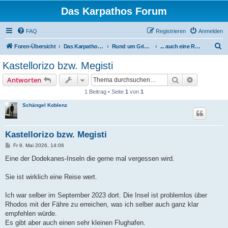
Das Karpathos Forum
FAQ
Registrieren
Anmelden
S
Foren-Übersicht
Das Karpathos Forum
Rund um Griechenland - und das Mittelmeer
... auch eine Reise wert
u
Kastellorizo bzw. Megisti
c
Suche
Erweiterte
Antworten
h
1 Beitrag • Seite
1
von
1
e
Schängel Koblenz
Kastellorizo bzw. Megisti
B
Fr 8. Mai 2026, 14:06
e
i
Eine der Dodekanes-Inseln die gerne mal vergessen wird.
t
r
a
Sie ist wirklich eine Reise wert.
g
Ich war selber im September 2023 dort. Die Insel ist problemlos über
Rhodos mit der Fähre zu erreichen, was ich selber auch ganz klar
empfehlen würde.
Es gibt aber auch einen sehr kleinen Flughafen.