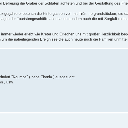
er Befreiung die Gräber der Soldaten achteten und bei der Gestaltung des Fri
ebzigerjahre erlebte ich die Hintergassen voll mit Trümmergrundstücken, die 
uslagen der Touristengeschäfte anschauen sondern auch die mit Sorgfalt resta
mmer wieder erlebt wie Kreter und Griechen uns mit großer Herzlichkeit begeg
 um die näherliegenden Ereignisse,die auch heute noch die Familien unmittel
teindorf "Koumos" ( nahe Chania ) ausgesucht.
n , usw.