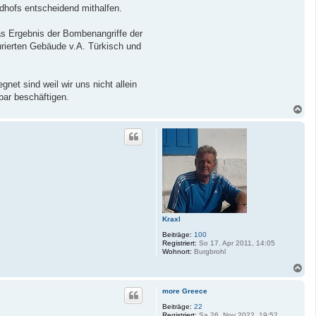
edhofs entscheidend mithalfen.
das Ergebnis der Bombenangriffe der
urierten Gebäude v.A. Türkisch und
net sind weil wir uns nicht allein
bar beschäftigen.
N
a
c
h
o
b
e
n
Kraxl
Beiträge:
100
Registriert:
So 17. Apr 2011, 14:05
Wohnort:
Burgbrohl
N
a
c
more Greece
h
o
Beiträge:
22
Registriert:
Sa 26. Nov 2022, 19:52