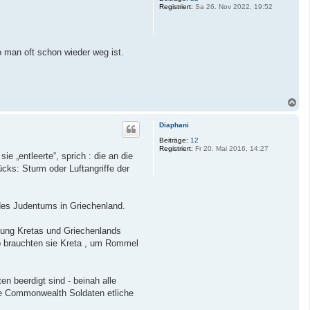
Registriert:
Sa 26. Nov 2022, 19:52
b
e
n
o man oft schon wieder weg ist.
N
a
c
Diaphani
h
o
Beiträge:
12
Registriert:
Fr 20. Mai 2016, 14:27
b
e
cks: Sturm oder Luftangriffe der
n
des Judentums in Griechenland.
iung Kretas und Griechenlands
alb brauchten sie Kreta , um Rommel
 beerdigt sind - beinah alle
ie Commonwealth Soldaten etliche