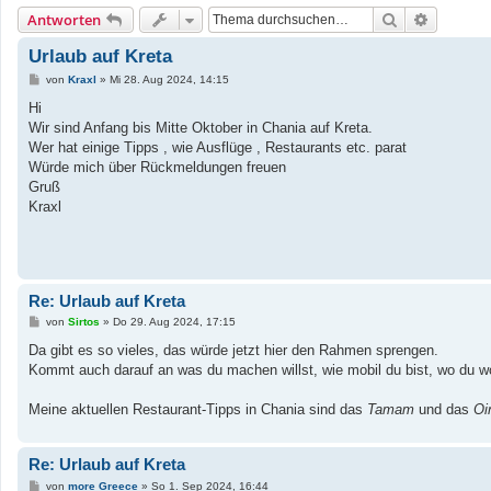
Suche
Erweiter
Antworten
Urlaub auf Kreta
B
von
Kraxl
»
Mi 28. Aug 2024, 14:15
e
i
Hi
t
Wir sind Anfang bis Mitte Oktober in Chania auf Kreta.
r
a
Wer hat einige Tipps , wie Ausflüge , Restaurants etc. parat
g
Würde mich über Rückmeldungen freuen
Gruß
Kraxl
Re: Urlaub auf Kreta
B
von
Sirtos
»
Do 29. Aug 2024, 17:15
e
i
Da gibt es so vieles, das würde jetzt hier den Rahmen sprengen.
t
Kommt auch darauf an was du machen willst, wie mobil du bist, wo du wo
r
a
g
Meine aktuellen Restaurant-Tipps in Chania sind das
Tamam
und das
Oi
Re: Urlaub auf Kreta
B
von
more Greece
»
So 1. Sep 2024, 16:44