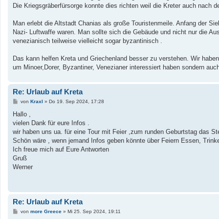
Die Kriegsgräberfürsorge konnte dies richten weil die Kreter auch nach d
Man erlebt die Altstadt Chanias als große Touristenmeile. Anfang der Si
Nazi- Luftwaffe waren. Man sollte sich die Gebäude und nicht nur die A
venezianisch teilweise vielleicht sogar byzantinisch .
Das kann helfen Kreta und Griechenland besser zu verstehen. Wir haben i
um Minoer,Dorer, Byzantiner, Venezianer interessiert haben sondern auch
Re: Urlaub auf Kreta
B
von
Kraxl
»
Do 19. Sep 2024, 17:28
e
i
Hallo ,
t
vielen Dank für eure Infos .
r
a
wir haben uns ua. für eine Tour mit Feier ,zum runden Geburtstag das S
g
Schön wäre , wenn jemand Infos geben könnte über Feiern Essen, Trinke
Ich freue mich auf Eure Antworten
Gruß
Werner
Re: Urlaub auf Kreta
B
von
more Greece
»
Mi 25. Sep 2024, 19:11
e