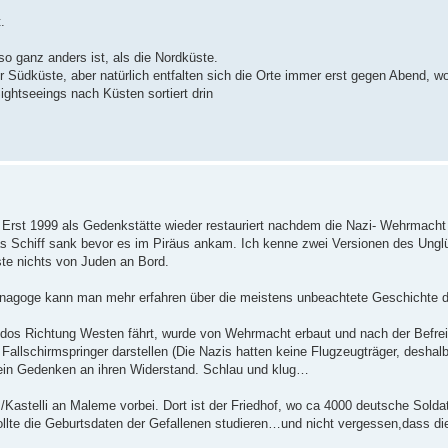
.
so ganz anders ist, als die Nordküste.
r Südküste, aber natürlich entfalten sich die Orte immer erst gegen Abend, w
ightseeings nach Küsten sortiert drin
s Schiff sank bevor es im Piräus ankam. Ich kenne zwei Versionen des Unglü
ste nichts von Juden an Bord.
Synagoge kann man mehr erfahren über die meistens unbeachtete Geschichte 
dos Richtung Westen fährt, wurde von Wehrmacht erbaut und nach der Befre
e Fallschirmspringer darstellen (Die Nazis hatten keine Flugzeugträger, desh
 ein Gedenken an ihren Widerstand. Schlau und klug…
elli an Maleme vorbei. Dort ist der Friedhof, wo ca 4000 deutsche Soldaten
lte die Geburtsdaten der Gefallenen studieren…und nicht vergessen,dass d