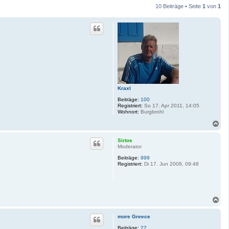
10 Beiträge • Seite
1
von
1
Kraxl
Beiträge:
100
Registriert:
So 17. Apr 2011, 14:05
Wohnort:
Burgbrohl
N
a
c
Sirtos
h
Moderator
o
Beiträge:
999
b
Registriert:
Di 17. Jun 2008, 09:48
e
n
N
a
c
more Greece
h
o
Beiträge:
22