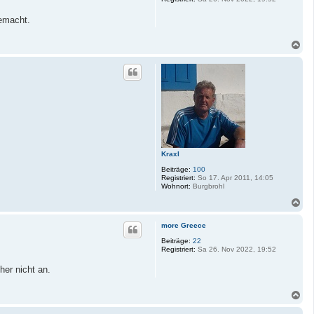
b
e
gemacht.
n
N
a
c
h
o
b
e
n
Kraxl
Beiträge:
100
Registriert:
So 17. Apr 2011, 14:05
Wohnort:
Burgbrohl
N
a
c
more Greece
h
o
Beiträge:
22
Registriert:
Sa 26. Nov 2022, 19:52
b
e
her nicht an.
n
N
a