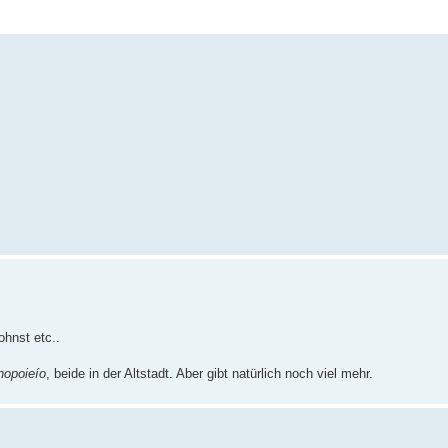
te Suche
hnst etc..
nopoieío
, beide in der Altstadt. Aber gibt natürlich noch viel mehr.