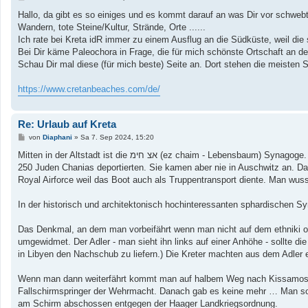
e
i
Hallo, da gibt es so einiges und es kommt darauf an was Dir vor schwebt
t
Wandern, tote Steine/Kultur, Strände, Orte ......
r
a
Ich rate bei Kreta idR immer zu einem Ausflug an die Südküste, weil die 
g
Bei Dir käme Paleochora in Frage, die für mich schönste Ortschaft an de
Schau Dir mal diese (für mich beste) Seite an. Dort stehen die meisten S
https://www.cretanbeaches.com/de/
Re: Urlaub auf Kreta
B
von
Diaphani
»
Sa 7. Sep 2024, 15:20
e
i
Mitten in der Altstadt ist die אצ חימ (ez chaim - Lebensbaum) Synagoge. Erst 1999 als Gedenkstätte wieder restauriert nachdem die Nazi- Wehrmacht sie „entleerte“, sprich : die an die
t
250 Juden Chanias deportierten. Sie kamen aber nie in Auschwitz an. Da
r
a
Royal Airforce weil das Boot auch als Truppentransport diente. Man wus
g
In der historisch und architektonisch hochinteressanten sphardischen 
Das Denkmal, an dem man vorbeifährt wenn man nicht auf dem ethniki o
umgewidmet. Der Adler - man sieht ihn links auf einer Anhöhe - sollte di
in Libyen den Nachschub zu liefern.) Die Kreter machten aus dem Adler
Wenn man dann weiterfährt kommt man auf halbem Weg nach Kissamos/Kast
Fallschirmspringer der Wehrmacht. Danach gab es keine mehr … Man sol
am Schirm abschossen entgegen der Haager Landkriegsordnung.