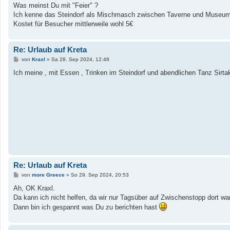
i
Was meinst Du mit "Feier" ?
t
Ich kenne das Steindorf als Mischmasch zwischen Taverne und Museum. W
r
a
Kostet für Besucher mittlerweile wohl 5€
g
Re: Urlaub auf Kreta
B
von
Kraxl
»
Sa 28. Sep 2024, 12:48
e
i
Ich meine , mit Essen , Trinken im Steindorf und abendlichen Tanz Sirtak
t
r
a
g
Re: Urlaub auf Kreta
B
von
more Greece
»
So 29. Sep 2024, 20:53
e
i
Ah, OK Kraxl.
t
Da kann ich nicht helfen, da wir nur Tagsüber auf Zwischenstopp dort waren
r
a
Dann bin ich gespannt was Du zu berichten hast
g