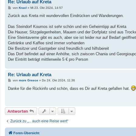
Re: Urlaub auf Kreta
B
von
Kraxl
»
Mi 23. Okt 2024, 14:57
e
i
Zurück aus Kreta mit wundervollen Eindrücken und Wanderungen.
t
r
a
Das Steindorf Koumos ist sehr schön und ein Geheimtipp auf Kreta
g
Die Hauser, Sitzgelegenheiten, Mauern und der Dorfplatz sind aus Trock
Eine Steintaverne gibt es auch, aber sie ist leider nur auf Bedarf geöffne
Getränke und Kaffee sind immer vorhanden
Die Besitzer und Gastgeber sind freundlich und hilfsbereit
Das Dorf befindet auf einer Anhöhe, sich zwiscen Chania und Georgioupo
Der Eintritt beträgt mittlerweile 5 € pro Person
Re: Urlaub auf Kreta
B
von
more Greece
»
Do 24. Okt 2024, 11:36
e
i
Danke für die Rückinfo und schön, dass es Dir auf Kreta gefallen hat.
t
r
a
g
Antworten
Zurück zu „... auch eine Reise wert“
Foren-Übersicht