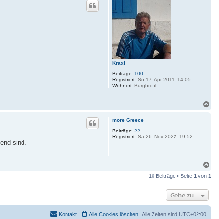
c
h
o
b
e
n
Kraxl
Beiträge:
100
Registriert:
So 17. Apr 2011, 14:05
Wohnort:
Burgbrohl
N
a
c
more Greece
h
o
Beiträge:
22
Registriert:
Sa 26. Nov 2022, 19:52
b
end sind.
e
n
N
a
10 Beiträge • Seite
1
von
1
c
h
o
Gehe zu
b
e
n
Kontakt
Alle Cookies löschen
Alle Zeiten sind
UTC+02:00